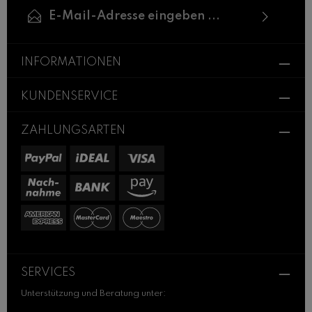
E-Mail-Adresse*
Ich habe die
Datenschutzbestimmungen
zur
Die mit einem Stern (*) markierten Felder sind
Kenntnis genommen und die
AGB
gelesen und
INFORMATIONEN
Pflichtfelder.
bin mit ihnen einverstanden.
KUNDENSERVICE
ZAHLUNGSARTEN
SERVICES
Unterstützung und Beratung unter: