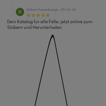
i
g
Robert Punzenberger -
29.03.26
i
n
Dein Katalog für alle Fälle, jetzt online zum
4
Stöbern und Herunterladen
0
T
a
g
e
n
,
L
i
e
f
e
r
z