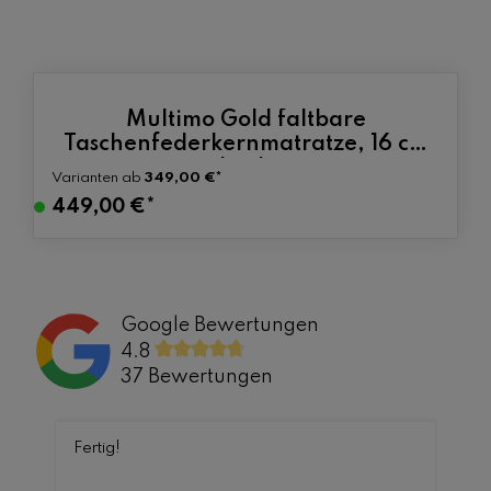
Produktgalerie überspringen
Multimo Gold faltbare
Durchschnittlic
Taschenfederkernmatratze, 16 cm
hoch
Varianten ab
349,00 €*
V
449,00 €*
e
r
s
a
Google Bewertungen
n
4.8
d
37 Bewertungen
f
e
r
Fertig!
t