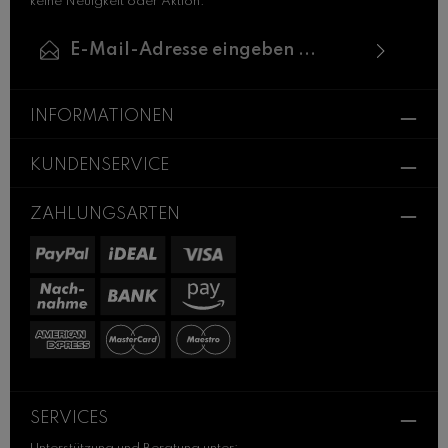
keine Neuigkeit oder Aktion.
E-Mail-Adresse*
Ich habe die
Datenschutzbestimmungen
zur
Die mit einem Stern (*) markierten Felder sind
Kenntnis genommen und die
AGB
gelesen und
INFORMATIONEN
Pflichtfelder.
bin mit ihnen einverstanden.
KUNDENSERVICE
ZAHLUNGSARTEN
SERVICES