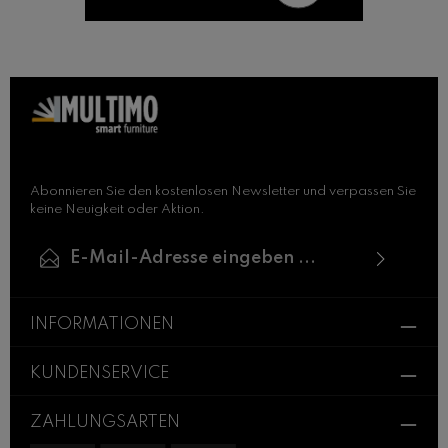
Abonnieren Sie den kostenlosen Newsletter und verpassen Sie
keine Neuigkeit oder Aktion.
E-Mail-Adresse*
Ich habe die
Datenschutzbestimmungen
zur
Die mit einem Stern (*) markierten Felder sind
Kenntnis genommen und die
AGB
gelesen und
INFORMATIONEN
Pflichtfelder.
bin mit ihnen einverstanden.
KUNDENSERVICE
ZAHLUNGSARTEN