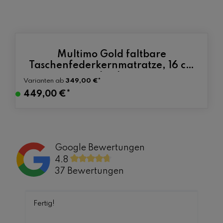
Produktgalerie überspringen
Multimo Gold faltbare
Durchschnittlic
Taschenfederkernmatratze, 16 cm
hoch
Varianten ab
349,00 €*
V
449,00 €*
e
r
s
a
Google Bewertungen
n
4.8
d
37 Bewertungen
f
e
r
Fertig!
t