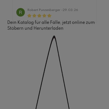
i
g
Robert Punzenberger -
29.03.26
i
n
Dein Katalog für alle Fälle, jetzt online zum
4
Stöbern und Herunterladen
0
T
a
g
e
n
,
L
i
e
f
e
r
z