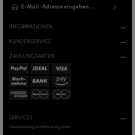
E-Mail-Adresse*
Ich habe die
Datenschutzbestimmungen
zur
Die mit einem Stern (*) markierten Felder sind
Kenntnis genommen und die
AGB
gelesen und
INFORMATIONEN
Pflichtfelder.
bin mit ihnen einverstanden.
KUNDENSERVICE
ZAHLUNGSARTEN
SERVICES
Unterstützung und Beratung unter: