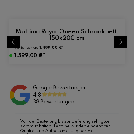
Produktgalerie überspringen
Multimo Royal Oueen Schrankbett,
iche Bewertung von 0 von 5 Sternen
Durchschnittlic
150x200 cm
Varianten ab
1.499,00 €*
V
1.599,00 €*
e
r
s
a
Google Bewertungen
n
4.8
d
38 Bewertungen
f
e
r
Von der Bestellung bis zur Lieferung sehr gute
Kommunikation. Termine wurden eingehalten.
t
Qualität und Aufbauanleitung perfekt.