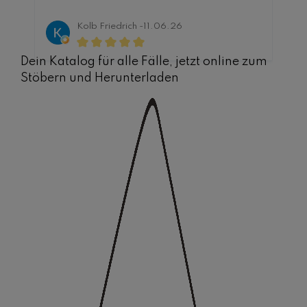
i
Liefertermine bestens. Danke
g
Kolb Friedrich -
11.06.26
i
n
Dein Katalog für alle Fälle, jetzt online zum
3
Stöbern und Herunterladen
0
T
a
g
e
n
,
L
i
e
f
e
r
z