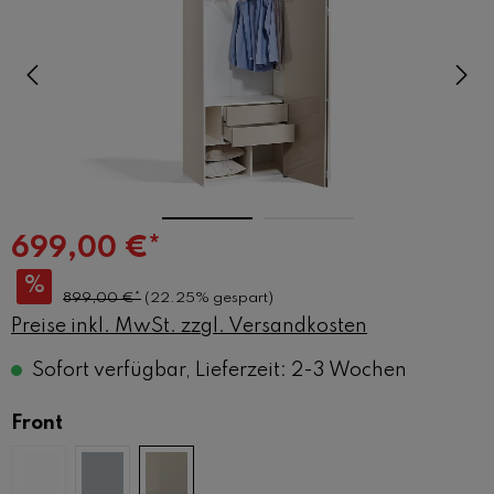
699,00 €*
%
899,00 €*
(22.25% gespart)
Preise inkl. MwSt. zzgl. Versandkosten
Sofort verfügbar, Lieferzeit: 2-3 Wochen
auswählen
Front
(Diese Option ist zurzeit nicht verfügbar.)
weiss matt
anthrazit
beige glanz