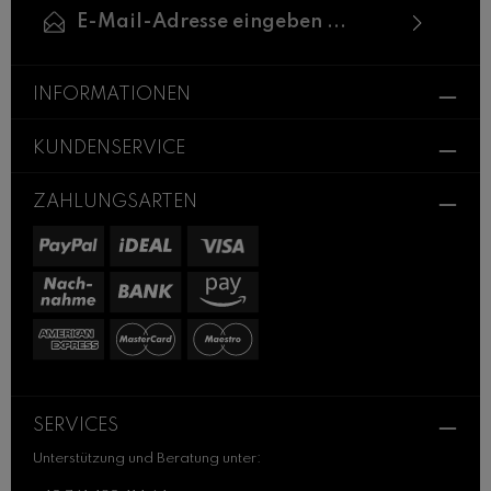
E-Mail-Adresse*
Ich habe die
Datenschutzbestimmungen
zur
Die mit einem Stern (*) markierten Felder sind
Kenntnis genommen und die
AGB
gelesen und
INFORMATIONEN
Pflichtfelder.
bin mit ihnen einverstanden.
KUNDENSERVICE
ZAHLUNGSARTEN
SERVICES
Unterstützung und Beratung unter: