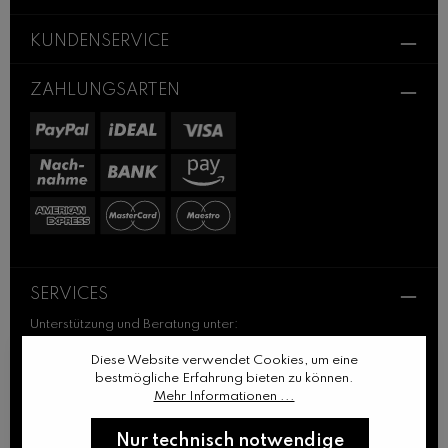
Pflichtfelder.
bin mit ihnen einverstanden.
KUNDENSERVICE
ZAHLUNGSARTEN
SERVICES
Unterstützung und Beratung unter:
+49 761 489 414 64
Diese Website verwendet Cookies, um eine
+49 176 47 22 69 45
bestmögliche Erfahrung bieten zu können.
Mehr Informationen ...
Mo-Fr: 10:00 - 17:00 Uhr
Nur technisch notwendige
Oder über unser Kontaktformular.