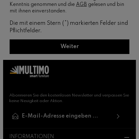
Kenntnis genommen und die
AGB
gelesen und bin
mit ihnen einverstanden.
Die mit einem Stern (*) markierten Felder sind
Pflichtfelder.
Weiter
Abonnieren Sie den kostenlosen Newsletter und verpassen Sie
keine Neuigkeit oder Aktion.
E-Mail-Adresse*
Ich habe die
Datenschutzbestimmungen
zur
Die mit einem Stern (*) markierten Felder sind
Kenntnis genommen und die
AGB
gelesen und
INFORMATIONEN